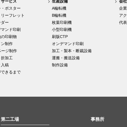
・サービス
生産設備
会社
シ・ポスター
A輪転機
企業
・リーフレット
B輪転機
アク
ンダー
枚葉印刷機
代表
デマンド印刷
小型印刷機
他の印刷物
刷版CTP
イン制作
オンデマンド印刷
ページ制作
加工・製本・断裁設備
・折加工
運搬・搬送設備
タ入稿
制作設備
ができるまで
第二工場
事務所